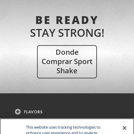
BE READY
STAY STRONG!
Donde
Comprar Sport
Shake
FLAVORS
CONTACT US
This website uses tracking technologies to
enhance user experience and to analyze